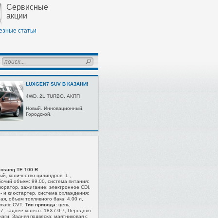
Сервисные
акции
езные статьи
LUXGEN7 SUV В КАЗАНИ!
4WD, 2L TURBО, AКПП
Нoвый. Иннoвaциoнный.
Гoрoдскoй.
osung TE 100 R
й, количество цилиндров: 1 ,
абочий объем: 99.00, система питания:
бюратор, зажигание: электронное CDI,
о- и кик-стартер, система охлаждения:
я, объем топливного бака: 4.00 л,
matic CVT.
Тип привода:
цепь,
7, заднее колесо: 18X7.0-7, Передняя
аги, Задняя подвеска: маятниковая с