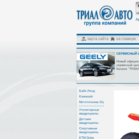
А
карта сайта
на главную
СЕРВИСНЫЙ Ц
Новый официа
сервисный цен
Казани "ТРИА
Байк Ленд
Kawasaki
Мототехника б/у
Утилитарные
квадроциклы
Детские
квадроциклы
Спортивные
квадроциклы
KTM Duke