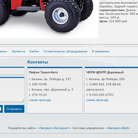
центральным моноаморти
барабан, Задний тормоз:
характеристики:
Длина: 
мм. Колесная база: 950 
масса: 100 кг.
Цена:
114 900 руб.
емонт
Запчасти
Karher
Отопительное оборудование
О компании
Контакты
Лифан Триал-Авто
ЧЕРИ ЦЕНТР Дорожный
г. Казань, пр. Победы д. 157
г. Казань, пр.Победы, 200
т. 265-70-65
т. 2-400-333, 276-99-46
г. Казань, пер. Дорожный д. 3
(автосалон)
т. 276-70-20
т. 5-150-150 (СТО)
схема проезда
схема проезда
Разработка сайта -
«Экспресс-Интернет»
, Система управления -
«Экспресс-Веб»