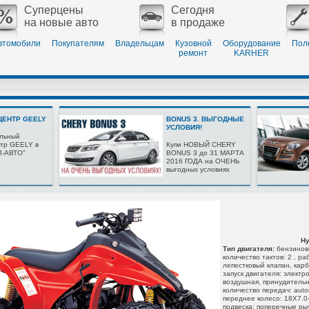
Суперцены
Сегодня
на новые авто
в продаже
втомобили
Покупателям
Владельцам
Кузовной
Оборудование
Пол
ремонт
KARHER
ЕНТР GEELY
BONUS 3. ВЫГОДНЫЕ
УСЛОВИЯ!
льный
тр GEELY в
Купи НОВЫЙ CHERY
Л-АВТО"
BONUS 3 до 31 МАРТА
2016 ГОДА на ОЧЕНЬ
выгодных условиях
Hy
Тип двигателя:
бензиновы
количество тактов: 2 , р
лепестковый клапан, кар
запуск двигателя: электр
воздушная, принудительна
количество передач: auto
переднее колесо: 18X7.0-
подвеска: поперечные рыч