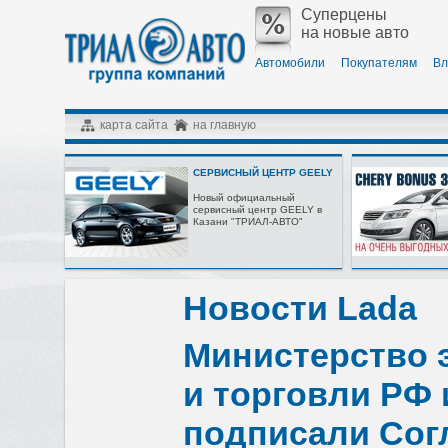
Суперцены
на новые авто
Автомобили
Покупателям
Вл
карта сайта
на главную
СЕРВИСНЫЙ ЦЕНТР GEELY
Новый официальный
сервисный центр GEELY в
Казани "ТРИАЛ-АВТО"
Новости Lada
Министерство 
и торговли РФ
подписали Сог