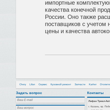
импортные комплектую
качества конечной про
России. Оно также рас
поставщиков с учетом 
цены и качества авток
Chery
Lifan
Сервис
Кузовной ремонт
Запчасти
Karher
Отопите
Задать вопрос
Контакты
Лифан Триал-Авт
г. Казань, пр. Поб