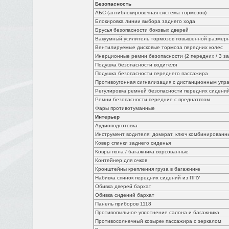
Безопасность
АБС (антиблокировочная система тормозов)
Блокировка линии выбора заднего хода
Брусья безопасности боковых дверей
Вакуумный усилитель тормозов повышенной размернос
Вентилируемые дисковые тормоза передних колес
Инерционные ремни безопасности (2 передних / 3 за
Подушка безопасности водителя
Подушка безопасности переднего пассажира
Противоугонная сигнализация с дистанционным упр
Регулировка ремней безопасности передних сидений
Ремни безопасности передние с преднатягом
Фары противотуманные
Интерьер
Аудиоподготовка
Инструмент водителя: домкрат, ключ комбинированн
Ковер спинки заднего сиденья
Ковры пола / багажника ворсованные
Контейнер для очков
Кронштейны крепления груза в багажнике
Набивка спинок передних сидений из ППУ
Обивка дверей бархат
Обивка сидений бархат
Панель приборов 1118
Противопыльное уплотнение салона и багажника
Противосолнечный козырек пассажира с зеркалом