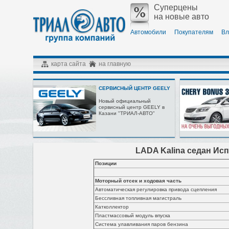
Суперцены
на новые авто
Автомобили
Покупателям
Вл
карта сайта
на главную
СЕРВИСНЫЙ ЦЕНТР GEELY
Новый официальный
сервисный центр GEELY в
Казани "ТРИАЛ-АВТО"
LADA Kalina седан Исп
Позиции
Моторный отсек и ходовая часть
Автоматическая регулировка привода сцепления
Бессливная топливная магистраль
Катколлектор
Пластмассовый модуль впуска
Система улавливания паров бензина