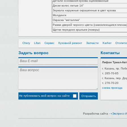
Детали основания кузова оцинкованные
Диски колес литые 14''
Зеркала наружные окрашенные в цвет кузова
Молдинги
Окраска ''металлик''
Рамки дверей черного цвета (самоклеющаяся пленка
Щитки передних крыльев (локеры)
Chery
Lifan
Сервис
Кузовной ремонт
Запчасти
Karher
Отопите
Задать вопрос
Контакты
Лифан Триал-Авт
г. Казань, пр. Поб
т. 265-70-65
г. Казань, пер. Д
т. 276-70-20
схема проезда
Не публиковать мой вопрос на сайте
Разработка сайта -
«Экспресс-