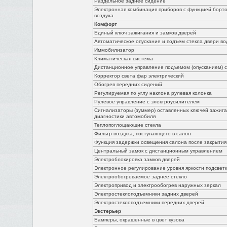
Раздельное заднее сидение
Электронная комбинация приборов с функцией борто
воздуха
Комфорт
Единый ключ зажигания и замков дверей
Автоматическое опускание и подъем стекла двери во
Иммобилизатор
Климатическая система
Дистанционное управление подъемом (опусканием) ст
Корректор света фар электрический
Обогрев передних сидений
Регулируемая по углу наклона рулевая колонка
Рулевое управление с электроусилителем
Сигнализаторы (зуммер) оставленных ключей зажига
диагностики автомобиля
Теплопоглощающие стекла
Фильтр воздуха, поступающего в салон
Функция задержки освещения салона после закрытия
Центральный замок с дистанционным управлением
Электроблокировка замков дверей
Электронное регулирование уровня яркости подсветк
Электрообогреваемое заднее стекло
Электропривод и электрообогрев наружных зеркал
Электростеклоподъемники задних дверей
Электростеклоподъемники передних дверей
Экстерьер
Бамперы, окрашенные в цвет кузова