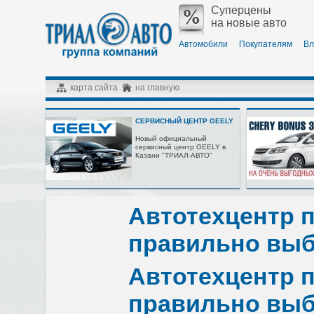
Суперцены
на новые авто
Автомобили
Покупателям
Вл
карта сайта
на главную
СЕРВИСНЫЙ ЦЕНТР GEELY
Новый официальный
сервисный центр GEELY в
Казани "ТРИАЛ-АВТО"
Автотехцентр п
правильно выб
Автотехцентр п
правильно выб