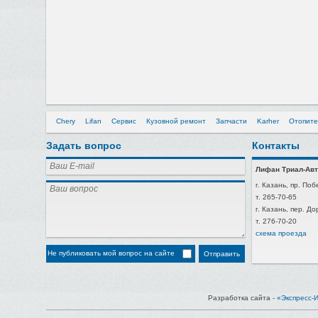
Chery
Lifan
Сервис
Кузовной ремонт
Запчасти
Karher
Отопите
Задать вопрос
Контакты
Лифан Триал-Авт
г. Казань, пр. Поб
т. 265-70-65
г. Казань, пер. Д
т. 276-70-20
схема проезда
Не публиковать мой вопрос на сайте
Разработка сайта -
«Экспресс-