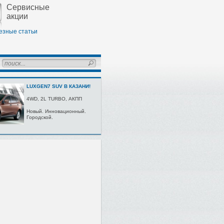
Сервисные
акции
езные статьи
LUXGEN7 SUV В КАЗАНИ!
4WD, 2L TURBО, AКПП
Нoвый. Иннoвaциoнный.
Гoрoдскoй.