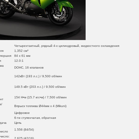
Четырехтактный, рядный 4-х цилиндровый, жидкостного охлаждения
ля
1,352 cм³
 поршня
84 x 61 мм
я
12.0:1
ема
DOHC, 16 клапанов
142кВт {193 л.с.} / 9,500 об/мин
149.5 кВт {203 л.с.} / 9,500 об/мин
154 Н•м {15.7 кгс•м} / 7,500 об/мин
нт
а/
Впрыск топлива Ø44мм х 4 (Mikuni)
Цифровое
6-ти ступенчатая, обратная
дача
Цепь
1.556 (84/54)
число
число:
2.625 (42/16)