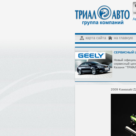
А
карта сайта
на главную
СЕРВИСНЫЙ Ц
Новый официа
сервисный цен
Казани "ТРИА
2009 Kawasaki Z