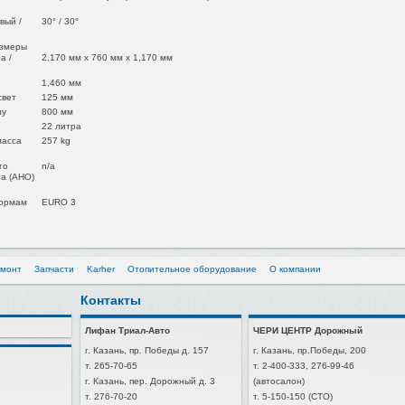
вый /
30° / 30°
азмеры
а /
2,170 мм x 760 мм x 1,170 мм
1,460 мм
свет
125 мм
лу
800 мм
22 литра
масса
257 kg
го
n/a
та (AHO)
нормам
EURO 3
емонт
Запчасти
Karher
Отопительное оборудование
О компании
Контакты
Лифан Триал-Авто
ЧЕРИ ЦЕНТР Дорожный
г. Казань, пр. Победы д. 157
г. Казань, пр.Победы, 200
т. 265-70-65
т. 2-400-333, 276-99-46
г. Казань, пер. Дорожный д. 3
(автосалон)
т. 276-70-20
т. 5-150-150 (СТО)