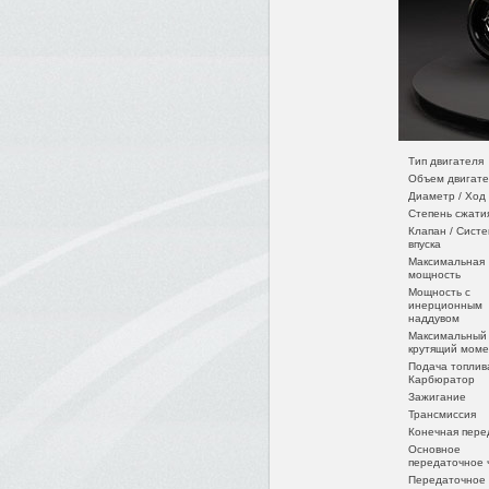
Тип двигателя
Объем двигате
Диаметр / Ход
Степень сжати
Клапан / Сист
впуска
Максимальная
мощность
Мощность с
инерционным
наддувом
Максимальный
крутящий моме
Подача топлив
Карбюратор
Зажигание
Трансмиссия
Конечная пере
Основное
передаточное 
Передаточное 