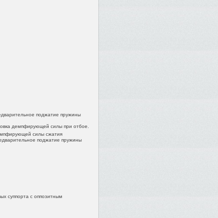
редварительное поджатие пружины
ровка демпфирующей силы при отбое.
демпфирующей силы сжатия
редварительное поджатие пружины
ых суппорта с оппозитным