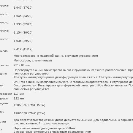
число:
1.947 (37/19)
число:
1.545 (34/22)
число:
1.333 (32/24)
число:
1.154 (30/26)
число:
1.036 (29/28)
2.412 (41/17)
число
Многодисковое, в масляной ванне, с ручным управлением
Monocoque, алюминиевая
 вилки
23° / 94 мм
Перевернутая 43-миллиметровая вилка с пружинами верхнего расположения. П
едняя
полностью регулируется
13-ступенчатая регулировка демпфирующей силы сжатия. 11-ступенчатая регули
Uni-Trak с нижним креплением рычага, с газовым амортизатором. Регулировка 
яя
бесступенчатая. Регулировка демпфирующей силы при отбое бесступенчатая. П
полностью регулируется
подвески
117 мм
двески
122 мм
еднее
120/70ZR17M/C (58W)
нее
190/50ZR17M/C (73W)
Два лепестковых тормозных диска диаметром 310 мм. Два радиальных 4-поршнев
дние
расположением, 4 тормозные колодки.
Один лепестковый диск диаметром 250мм
ие
2-поршневые суппорты с оппозитным расположением