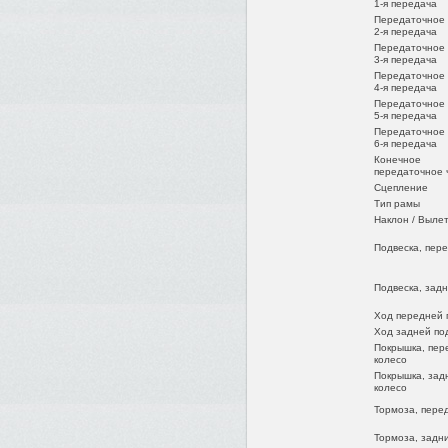
1-я передача
Передаточное 
2-я передача
Передаточное 
3-я передача
Передаточное 
4-я передача
Передаточное 
5-я передача
Передаточное 
6-я передача
Конечное
передаточное 
Сцепление
Тип рамы
Наклон / Вылет
Подвеска, пер
Подвеска, задн
Ход передней 
Ход задней по
Покрышка, пер
колесо
Покрышка, зад
колесо
Тормоза, пере
Тормоза, задн