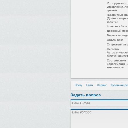
Угол рулевого
управления, ле
правый
Габаритные р
(Длина / ширин
высота)
Колесная база
Дорожный про
Высота по сед
Объем бака
Снаряженная 
Система
Автоматическо
включения све
Соответствие
Европейским 
токсичности
Chery
Lifan
Сервис
Кузовной р
Задать вопрос