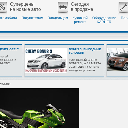
Суперцены
Сегодня
на новые авто
в продаже
втомобили
Покупателям
Владельцам
Кузовной
Оборудование
Пол
ремонт
KARHER
ЕНТР GEELY
BONUS 3. ВЫГОДНЫЕ
УСЛОВИЯ!
льный
тр GEELY в
Купи НОВЫЙ CHERY
Л-АВТО"
BONUS 3 до 31 МАРТА
2016 ГОДА на ОЧЕНЬ
выгодных условиях
ZR-1400