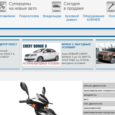
Суперцены
Сегодня
на новые авто
в продаже
втомобили
Покупателям
Владельцам
Кузовной
Оборудование
Пол
ремонт
KARHER
ЕНТР GEELY
BONUS 3. ВЫГОДНЫЕ
УСЛОВИЯ!
льный
тр GEELY в
Купи НОВЫЙ CHERY
Л-АВТО"
BONUS 3 до 31 МАРТА
2016 ГОДА на ОЧЕНЬ
выгодных условиях
объем двигателя:
максимальная скорость
мощность:
вес:
тип двигателя:
трансмиссия:
максимальная нагрузка