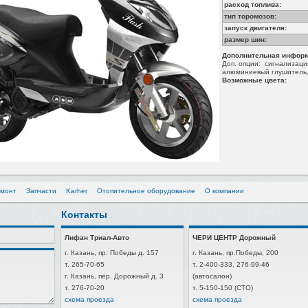
расход топлива:
тип торомозов:
запуск двигателя:
размер шин:
Дополнительная информ
Доп. опции:
сигнализация
алюминиевый глушитель,
Возможные цвета:
емонт
Запчасти
Karher
Отопительное оборудование
О компании
Контакты
Лифан Триал-Авто
ЧЕРИ ЦЕНТР Дорожный
г. Казань, пр. Победы д. 157
г. Казань, пр.Победы, 200
т. 265-70-65
т. 2-400-333, 276-99-46
г. Казань, пер. Дорожный д. 3
(автосалон)
т. 276-70-20
т. 5-150-150 (СТО)
схема проезда
схема проезда