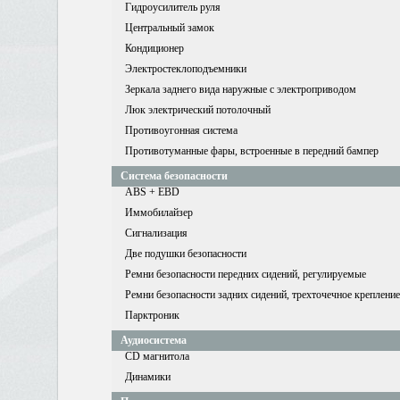
Гидроусилитель руля
Центральный замок
Кондиционер
Электростеклоподъемники
Зеркала заднего вида наружные с электроприводом
Люк электрический потолочный
Противоугонная система
Противотуманные фары, встроенные в передний бампер
Система безопасности
ABS +
EBD
Иммобилайзер
Сигнализация
Две подушки безопасности
Ремни безопасности передних сидений, регулируемые
Ремни безопасности задних сидений, трехточечное крепление
Парктроник
Аудиосистема
CD
магнитола
Динамики