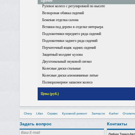
Прочее
Рулевое колесо с регулировкой по высоте
Велюровая обивка сидений
Бежевая отделка салона
Вставки под дерево в отделке интерьера
Подлокотники переднего ряда сидений
Подлокотники заднего ряда сидений
Перчаточный ящик задних сидений
Защитный молдинг кузова
Двухтональный звуковой сигнал
Колесные диски стальные
Колесные диски алюминиевые литые
Полноразмерное запасное колесо
Цена (руб.)
Chery
Lifan
Сервис
Кузовной ремонт
Запчасти
Karher
Отопите
Задать вопрос
Контакты
Лифан Триал-Авт