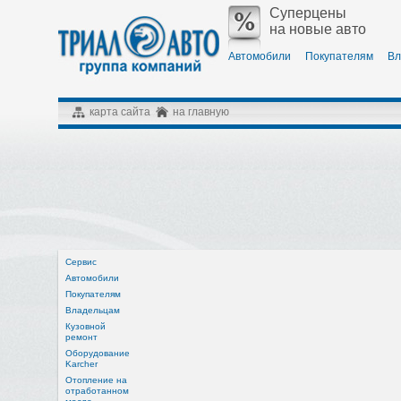
Суперцены
на новые авто
Автомобили
Покупателям
Вл
карта сайта
на главную
Сервис
Автомобили
Покупателям
Владельцам
Кузовной
ремонт
Оборудование
Karcher
Отопление на
отработанном