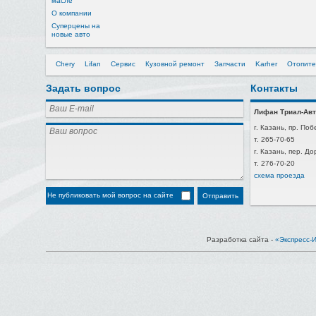
масле
О компании
Суперцены на
новые авто
Chery
Lifan
Сервис
Кузовной ремонт
Запчасти
Karher
Отопите
Задать вопрос
Контакты
Лифан Триал-Авт
г. Казань, пр. Поб
т. 265-70-65
г. Казань, пер. Д
т. 276-70-20
схема проезда
Не публиковать мой вопрос на сайте
Разработка сайта -
«Экспресс-