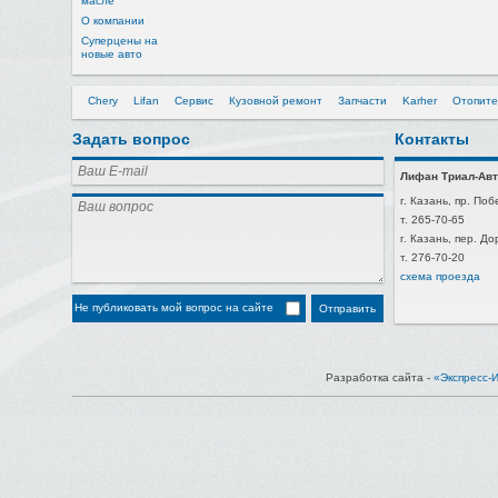
масле
О компании
Суперцены на
новые авто
Chery
Lifan
Сервис
Кузовной ремонт
Запчасти
Karher
Отопите
Задать вопрос
Контакты
Лифан Триал-Авт
г. Казань, пр. Поб
т. 265-70-65
г. Казань, пер. Д
т. 276-70-20
схема проезда
Не публиковать мой вопрос на сайте
Разработка сайта -
«Экспресс-