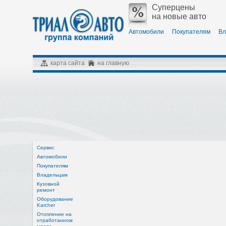
Суперцены
на новые авто
Автомобили
Покупателям
Вл
карта сайта
на главную
Сервис
Автомобили
Покупателям
Владельцам
Кузовной
ремонт
Оборудование
Karcher
Отопление на
отработанном