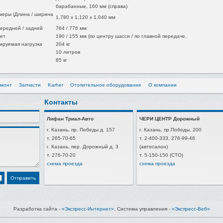
е
барабанные, 160 мм (справа)
меры (Длина / ширина
1,780 x 1,120 x 1,040 мм
ередней / задней
764 / 776 мм
ет
190 / 155 мм (по центру шасси / по главной передаче,
ируемая нагрузка
204 кг
10 литров
85 кг
емонт
Запчасти
Karher
Отопительное оборудование
О компании
Контакты
Лифан Триал-Авто
ЧЕРИ ЦЕНТР Дорожный
г. Казань, пр. Победы д. 157
г. Казань, пр.Победы, 200
т. 265-70-65
т. 2-400-333, 276-99-46
г. Казань, пер. Дорожный д. 3
(автосалон)
т. 276-70-20
т. 5-150-150 (СТО)
схема проезда
схема проезда
Разработка сайта -
«Экспресс-Интернет»
, Система управления -
«Экспресс-Веб»