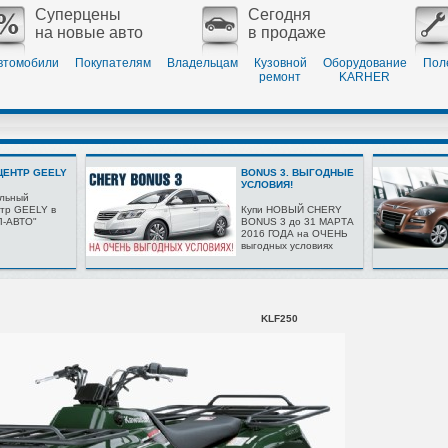
Суперцены
Сегодня
на новые авто
в продаже
втомобили
Покупателям
Владельцам
Кузовной
Оборудование
Пол
ремонт
KARHER
ЕНТР GEELY
BONUS 3. ВЫГОДНЫЕ
УСЛОВИЯ!
льный
тр GEELY в
Купи НОВЫЙ CHERY
Л-АВТО"
BONUS 3 до 31 МАРТА
2016 ГОДА на ОЧЕНЬ
выгодных условиях
KLF250