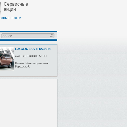
Сервисные
акции
езные статьи
LUXGEN7 SUV В КАЗАНИ!
4WD, 2L TURBО, AКПП
Нoвый. Иннoвaциoнный.
Гoрoдскoй.