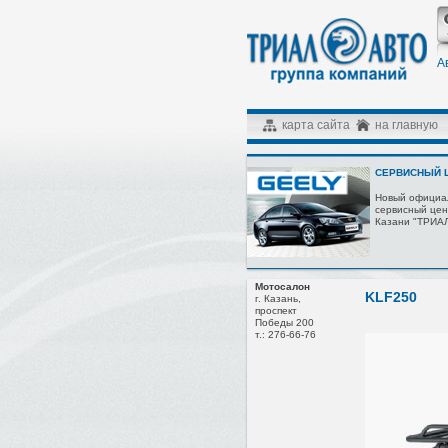
А
карта сайта
на главную
СЕРВИСНЫЙ Ц
Новый официа
сервисный цен
Казани "ТРИА
Мотосалон
KLF250
г. Казань,
проспект
Победы 200
т.: 276-66-76