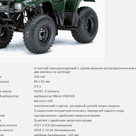
4-тактный одноцилиндровый с одним верхним распределительным 
два клапана на цилиндр
я
228 см³
поршня
69 x 61 мм
8.9:1
а впуска
SOHC, 2 клапана
/Карбюратор
карбюратор Mikuni VM24SS
Магнето CDI
электрический стартер, резервный ручной запуск шнуром
5-скоростная полуавтоматическая с передачей заднего хода
няя
однорычажная с двойными амортизаторами
я
Quad-link с двойными амортизаторами
днее колесо
AT21 X 8-9 (бескамерная)
ее колесо
AT22 X 10-10 (бескамерная)
ние
двойные барабанные, 140 мм