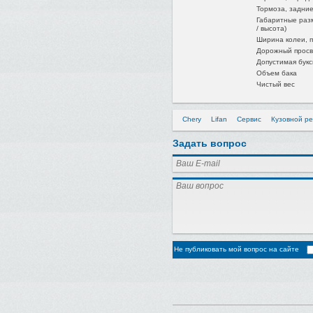
Тормоза, задни
Габаритные раз
/ высота)
Ширина колеи, п
Дорожный просв
Допустимая букс
Объем бака
Чистый вес
Chery
Lifan
Сервис
Кузовной р
Задать вопрос
Не публиковать мой вопрос на сайте