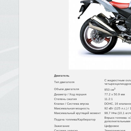
Двигатель
С жидкостным охл
Тип двигателя
четырехцилиндро
3
Объем двигателя
953 см
Диаметр / Ход поршня
77.2 x 50.9 мм
Степень сжатия
11.2:1
Клапан / Система впуска
DOHC, 16 клапано
Максимальная мощность
92 кВт (125 л.с.) /
Максимальный крутящий момент
98,7 Н•м (10,1 кгс•
Впрыск топлива: o3
Подача топлива/Карбюратор
дополнительными
Зажигание
Цифровое
Система запуска
Электрическая