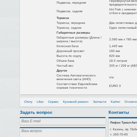
Перевернутая вил
Подвеска, передняя
предварительного
Uni-Trak с нижни
Подвеска, задняя
отбоя и предвари
Тормоза
Тормоза, передние
Два лепестковых д
Тормоза, задние
Один лепестковый 
Габаритные размеры
Габаритные размеры (Длина /
2,090 мм x 780 мм
ширина / высота)
Колесная база
1,445 мм
Дорожный просвет
160 мм
Высота по седлу
820 мм
Объем бака
18.5 литров
Чистый вес
205 кг / 209 кг (AB
Другое
Система Автоматического
n/a
включения света (AHO)
Соответствие Европейским
EURO 3
нормам токсичности
Chery
Lifan
Сервис
Кузовной ремонт
Запчасти
Karher
Отопите
Задать вопрос
Контакты
Лифан Триал-Авт
г. Казань, пр. Поб
т. 265-70-65