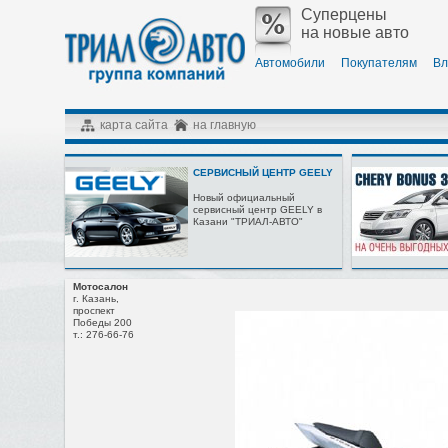
Суперцены
на новые авто
Автомобили
Покупателям
Вл
карта сайта
на главную
СЕРВИСНЫЙ ЦЕНТР GEELY
Новый официальный
сервисный центр GEELY в
Казани "ТРИАЛ-АВТО"
Мотосалон
г. Казань,
проспект
Победы 200
т.: 276-66-76