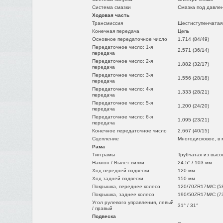
Система смазки
Смазка под давле
Ходовая часть
Трансмиссия
Шестиступенчатая
Конечная передача
Цепь
Основное передаточное число
1.714 (84/49)
Передаточное число: 1-я
2.571 (36/14)
передача
Передаточное число: 2-я
1.882 (32/17)
передача
Передаточное число: 3-я
1.556 (28/18)
передача
Передаточное число: 4-я
1.333 (28/21)
передача
Передаточное число: 5-я
1.200 (24/20)
передача
Передаточное число: 6-я
1.095 (23/21)
передача
Конечное передаточное число
2.667 (40/15)
Сцепление
Многодисковое, в 
Рама
Тип рамы
Трубчатая из высо
Наклон / Вылет вилки
24.5° / 103 мм
Ход передней подвески
120 мм
Ход задней подвески
150 мм
Покрышка, переднее колесо
120/70ZR17M/C (5
Покрышка, заднее колесо
190/50ZR17M/C (7
Угол рулевого управления, левый
31° / 31°
/ правый
Подвеска