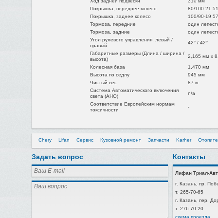
Ход задней подвески
310 мм
Покрышка, переднее колесо
80/100-21 5
Покрышка, заднее колесо
100/90-19 5
Тормоза, передние
один лепест
Тормоза, задние
один лепест
Угол рулевого управления, левый /
42° / 42°
правый
Габаритные размеры (Длина / ширина /
2,165 мм x 8
высота)
Колесная база
1,470 мм
Высота по седлу
945 мм
Чистый вес
87 кг
Система Автоматического включения
n/a
света (AHO)
Соответствие Европейским нормам
-
токсичности
Chery
Lifan
Сервис
Кузовной ремонт
Запчасти
Karher
Отопите
Задать вопрос
Контакты
Лифан Триал-Авт
г. Казань, пр. Поб
т. 265-70-65
г. Казань, пер. Д
т. 276-70-20
схема проезда