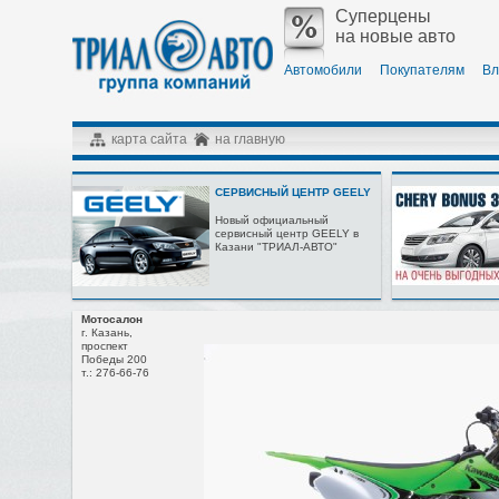
Суперцены
на новые авто
Автомобили
Покупателям
Вл
карта сайта
на главную
СЕРВИСНЫЙ ЦЕНТР GEELY
Новый официальный
сервисный центр GEELY в
Казани "ТРИАЛ-АВТО"
Мотосалон
г. Казань,
проспект
Победы 200
т.: 276-66-76