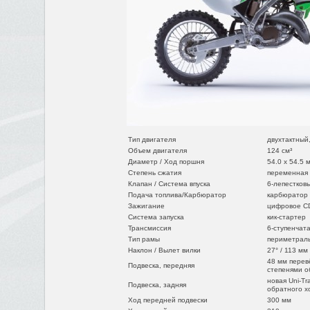
Тип двигателя
двухтактный
Объем двигателя
124 см³
Диаметр / Ход поршня
54.0 x 54.5 
Степень сжатия
переменная о
Клапан / Система впуска
6-лепестков
Подача топлива/Карбюратор
карбюратор 
Зажигание
цифровое C
Система запуска
кик-стартер
Трансмиссия
6-ступенчат
Тип рамы
периметраль
Наклон / Вылет вилки
27° / 113 мм
48 мм перев
Подвеска, передняя
степенями о
новая Uni-T
Подвеска, задняя
обратного х
Ход передней подвески
300 мм