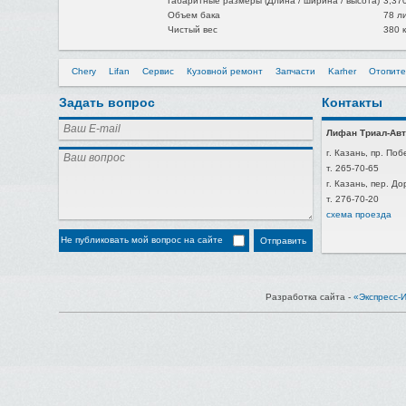
Габаритные размеры (Длина / ширина / высота)
3,370
Объем бака
78 л
Чистый вес
380 к
Chery
Lifan
Сервис
Кузовной ремонт
Запчасти
Karher
Отопите
Задать вопрос
Контакты
Лифан Триал-Авт
г. Казань, пр. Поб
т. 265-70-65
г. Казань, пер. Д
т. 276-70-20
схема проезда
Не публиковать мой вопрос на сайте
Разработка сайта -
«Экспресс-