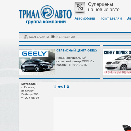
Суперцены
на новые авто
Автомобили
Покупателям
Вл
карта сайта
на главную
СЕРВИСНЫЙ ЦЕНТР GEELY
Новый официальный
сервисный центр GEELY в
Казани "ТРИАЛ-АВТО"
Мотосалон
Ultra LX
г. Казань,
проспект
Победы 200
т.: 276-66-76