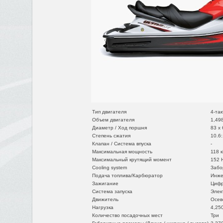
Тип двигателя
4-та
Объем двигателя
1,498
Диаметр / Ход поршня
83 x 
Степень сжатия
10.6:
Клапан / Система впуска
-
Максимальная мощность
118 к
Максимальный крутящий момент
152 Н
Cooling system
Забо
Подача топлива/Карбюратор
Инже
Зажигание
Цифр
Система запуска
Элек
Движитель
Осев
Нагрузка
4,25
Количество посадочных мест
Три