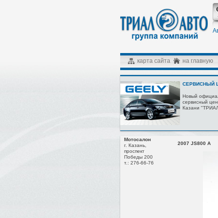
А
карта сайта
на главную
СЕРВИСНЫЙ Ц
Новый официа
сервисный цен
Казани "ТРИА
Мотосалон
2007 JS800 A
г. Казань,
проспект
Победы 200
т.: 276-66-76