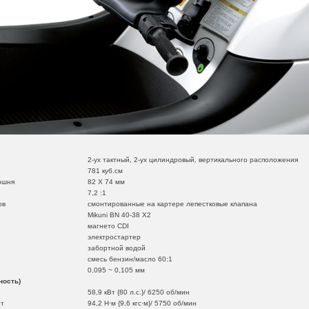
2-ух тактный, 2-ух цилиндровый, вертикального расположения
781 куб.см
ршня
82 Х 74 мм
7,2 :1
ов
смонтированные на картере лепестковые клапана
Mikuni BN 40-38 X2
магнето CDI
электростартер
забортной водой
смесь бензин/масло 60:1
0,095 ~ 0,105 мм
ность)
58,9 кВт {80 л.с.}/ 6250 об/мин
т
94,2 Н·м {9,6 кгс·м}/ 5750 об/мин