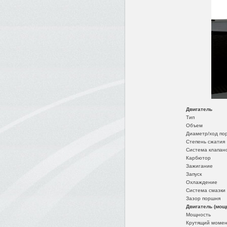
Двигатель
Тип
Объем
Диаметр/ход по
Степень сжатия
Система клапан
Карбютор
Зажигание
Запуск
Охлаждение
Система смазки
Зазор поршня
Двигатель (мощ
Мощность
Крутящий момен