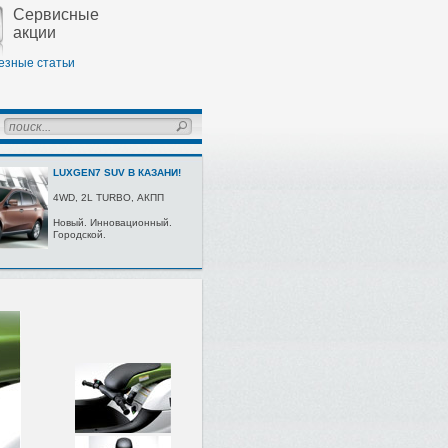
Сервисные
акции
езные статьи
LUXGEN7 SUV В КАЗАНИ!
4WD, 2L TURBО, AКПП
Нoвый. Иннoвaциoнный.
Гoрoдскoй.