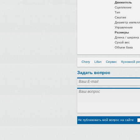
Движитель
Сцепление
Тип
Сжатие
Диаметр импелл
Управление
Размеры
Длина / ширина 
Сухой вес
Объем бака
Chery
Lifan
Сервис
Кузовной р
Задать вопрос
Не публиковать мой вопрос на сайте