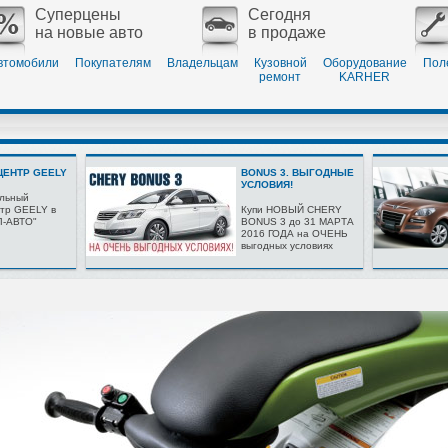
Суперцены
Сегодня
на новые авто
в продаже
втомобили
Покупателям
Владельцам
Кузовной
Оборудование
Пол
ремонт
KARHER
ЕНТР GEELY
BONUS 3. ВЫГОДНЫЕ
УСЛОВИЯ!
льный
тр GEELY в
Купи НОВЫЙ CHERY
Л-АВТО"
BONUS 3 до 31 МАРТА
2016 ГОДА на ОЧЕНЬ
выгодных условиях