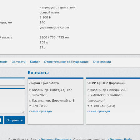
напрямую от двигателя
осевой поток
3 100 Н
ера, мм
140
управляемое сопло
/ высота
2300 / 730 / 735 мм
159 кг
17 л
емонт
Запчасти
Karher
Отопительное оборудование
О компании
Контакты
Лифан Триал-Авто
ЧЕРИ ЦЕНТР Дорожный
г. Казань, пр. Победы д. 157
г. Казань, пр.Победы, 200
т. 265-70-65
т. 2-400-333, 276-99-46
г. Казань, пер. Дорожный д. 3
(автосалон)
т. 276-70-20
т. 5-150-150 (СТО)
схема проезда
схема проезда
Разработка сайта -
«Экспресс-Интернет»
, Система управления -
«Экспресс-Веб»