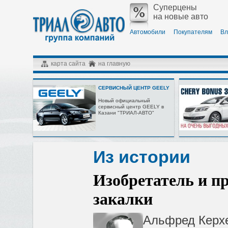
Суперцены
на новые авто
Автомобили
Покупателям
Вл
карта сайта
на главную
СЕРВИСНЫЙ ЦЕНТР GEELY
Новый официальный
сервисный центр GEELY в
Казани "ТРИАЛ-АВТО"
Из истории
Изобретатель и п
закалки
Альфред Керхе