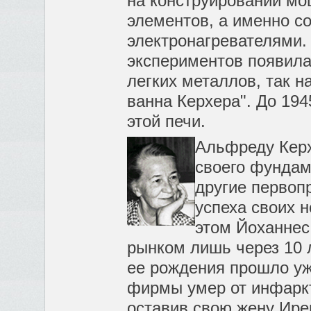
на конструировании мо
элементов, а именно с
электронагревателями.
экспериментов появила
легких металлов, так 
ванна Керхера". До 194
этой печи.
Альфреду Керх
своего фундам
другие первоп
успеха своих н
этом Йоханнес
рынком лишь через 10 л
ее рождения прошло уж
фирмы умер от инфаркта
оставив свою жену Ире