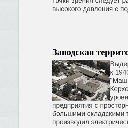
точки зрения следует 
высокого давления с п
Заводская террито
Выде
к 1940
"Маш
Керхе
уров
предприятия с простор
большими складскими 
производил электричес