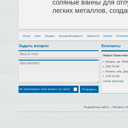
соляные ванны для отп
легких металлов, созд
Chery
Lifan
Сервис
Кузовной ремонт
Запчасти
Karher
Отопите
Задать вопрос
Контакты
Лифан Триал-Авт
г. Казань, пр. Поб
т. 265-70-65
г. Казань, пер. Д
т. 276-70-20
схема проезда
Не публиковать мой вопрос на сайте
Разработка сайта -
«Экспресс-