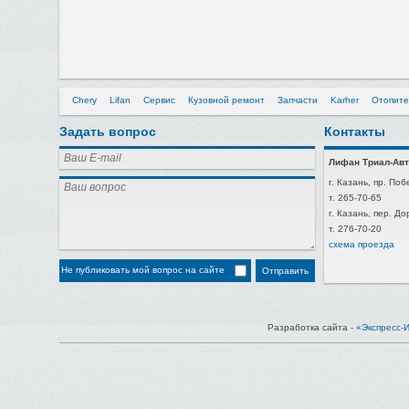
Chery
Lifan
Сервис
Кузовной ремонт
Запчасти
Karher
Отопите
Задать вопрос
Контакты
Лифан Триал-Авт
г. Казань, пр. Поб
т. 265-70-65
г. Казань, пер. Д
т. 276-70-20
схема проезда
Не публиковать мой вопрос на сайте
Разработка сайта -
«Экспресс-