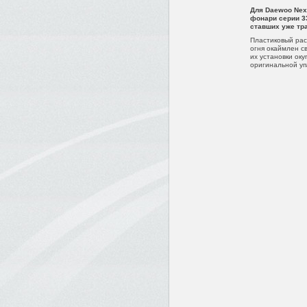
Для Daewoo Nex
фонари серии 3
ставших уже тр
Пластиковый рас
огня окаймлен с
их установки ок
оригинальной упа