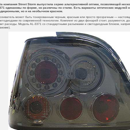
ia компания Street Storm выпустила серию альтернативной оптики, позволяющей неско
371 одинаковы по форме, но различны по стилю. Есть варианты оптических модулей не
адиционными, но и на необычном красном.
сеиватель может быть тонированным черным, красным или просто прозрачным — настоящий
ветодиодами по современной технологии. Комплект из двух фонарей стоит, разумеется, д
упит расходы. Модель AL-3371 со стандартными разъемами и светодиодным блоком, наприме
ковке).