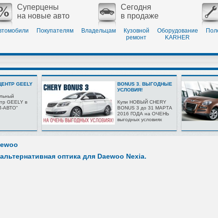
Суперцены
Сегодня
на новые авто
в продаже
втомобили
Покупателям
Владельцам
Кузовной
Оборудование
Пол
ремонт
KARHER
ЕНТР GEELY
BONUS 3. ВЫГОДНЫЕ
УСЛОВИЯ!
льный
тр GEELY в
Купи НОВЫЙ CHERY
Л-АВТО"
BONUS 3 до 31 МАРТА
2016 ГОДА на ОЧЕНЬ
выгодных условиях
aewoo
альтернативная оптика для Daewoo Nexia.