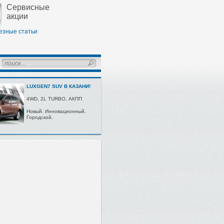
Сервисные
акции
езные статьи
LUXGEN7 SUV В КАЗАНИ!
4WD, 2L TURBО, AКПП
Нoвый. Иннoвaциoнный.
Гoрoдскoй.