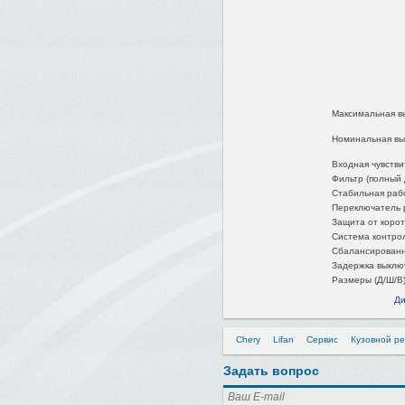
Максимальная в
Номинальная вы
Входная чувстви
Фильтр (полный 
Стабильная раб
Переключатель 
Защита от корот
Система контрол
Сбалансированн
Задержка выклю
Размеры (Д/Ш/В
Ди
Chery
Lifan
Сервис
Кузовной р
Задать вопрос