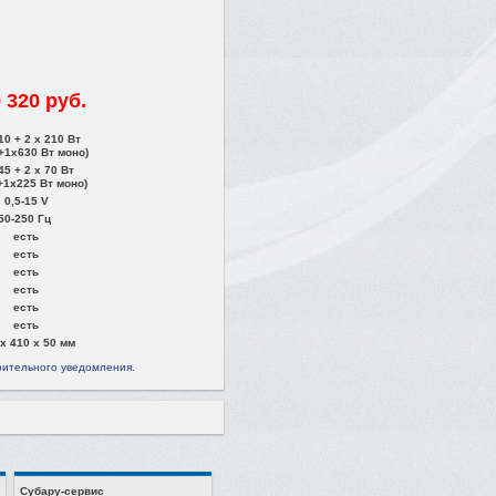
 320 руб.
10 + 2 х 210 Вт
+1x630 Вт моно)
45 + 2 x 70 Вт
+1x225 Вт моно)
0,5-15 V
50-250 Гц
есть
есть
есть
есть
есть
есть
x 410 x 50 мм
рительного уведомления.
Субару-сервис