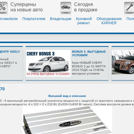
Суперцены
Сегодня
на новые авто
в продаже
втомобили
Покупателям
Владельцам
Кузовной
Оборудование
Пол
ремонт
KARHER
ЕНТР GEELY
BONUS 3. ВЫГОДНЫЕ
УСЛОВИЯ!
льный
тр GEELY в
Купи НОВЫЙ CHERY
Л-АВТО"
BONUS 3 до 31 МАРТА
2016 ГОДА на ОЧЕНЬ
выгодных условиях
670
Внешний вид и описание
0 -
6 канальный
автомобильный усилитель мощности с защитой от короткого замыкания и о
выходная
мощность: 4 x 110 + 2 х 210 Вт
(2x330+1x630 Вт моно).
Система контроля уровня в