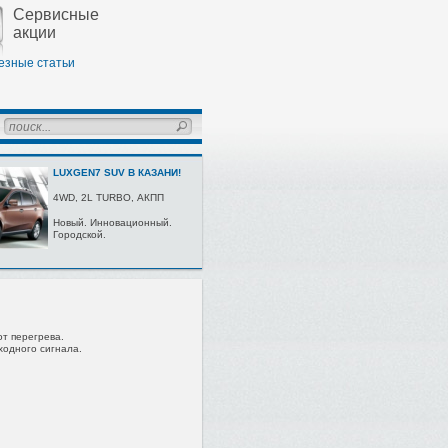
Сервисные
акции
езные статьи
LUXGEN7 SUV В КАЗАНИ!
4WD, 2L TURBО, AКПП
Нoвый. Иннoвaциoнный.
Гoрoдскoй.
т перегрева.
ходного сигнала.