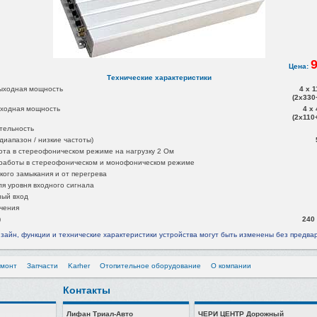
9
Цена:
Технические характеристики
ыходная мощность
4 x 1
(2x330
ходная мощность
4 x 
(2x110
тельность
диапазон / низкие частоты)
ота в стереофоническом режиме на нагрузку 2 Ом
работы в стереофоническом и монофоническом режиме
кого замыкания и от перегрева
я уровня входного сигнала
ый вход
чения
)
240 
зайн, функции и технические характеристики устройства могут быть изменены без предва
емонт
Запчасти
Karher
Отопительное оборудование
О компании
Контакты
Лифан Триал-Авто
ЧЕРИ ЦЕНТР Дорожный