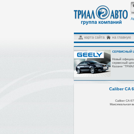
А
карта сайта
на главную
СЕРВИСНЫЙ Ц
Новый официа
сервисный цен
Казани "ТРИА
Caliber CA 
Caliber CA 67
Максимальная 