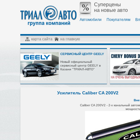
Суперцены
на новые авто
Автомобили
Покупателям
Вл
карта сайта
на главную
СЕРВИСНЫЙ ЦЕНТР GEELY
Новый официальный
сервисный центр GEELY в
Казани "ТРИАЛ-АВТО"
Усилитель Caliber CA 200V2
Вне
Caliber CA 200V2 -
2-х канальный
автом
мощность: