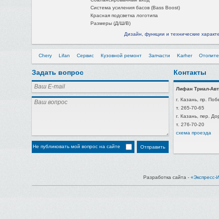
Система усиления басов (Bass Boost)
Красная подсветка логотипа
Размеры (Д/Ш/В)
Дизайн, функции и технические характ
Chery
Lifan
Сервис
Кузовной ремонт
Запчасти
Karher
Отопите
Задать вопрос
Контакты
Лифан Триал-Авт
г. Казань, пр. Поб
т. 265-70-65
г. Казань, пер. Д
т. 276-70-20
схема проезда
Не публиковать мой вопрос на сайте
Разработка сайта -
«Экспресс-