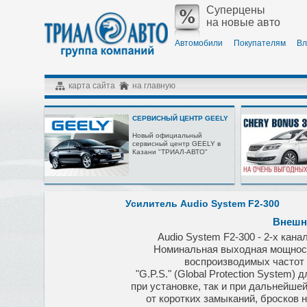
Суперцены
на новые авто
Автомобили
Покупателям
Вл
карта сайта
на главную
СЕРВИСНЫЙ ЦЕНТР GEELY
Новый официальный
сервисный центр GEELY в
Казани "ТРИАЛ-АВТО"
Усилитель Audio System F2-300
Внешн
Audio System F2-300 -
2-х кана
Номинальная выходная
мощност
воспроизводимых
частот 
"G.P.S." (Global Protection System)
дл
при установке, так и при дальнейше
от коротких замыканий, бросков 