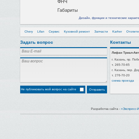
ФНЧ
Габариты
Дизайн, функции и технические характ
Chery
Lifan
Сервис
Кузовной ремонт
Запчасти
Karher
Отопите
Задать вопрос
Контакты
Лифан Триал-Авт
г. Казань, пр. Поб
т. 265-70-65
г. Казань, пер. Д
т. 276-70-20
схема проезда
Не публиковать мой вопрос на сайте
Разработка сайта -
«Экспресс-