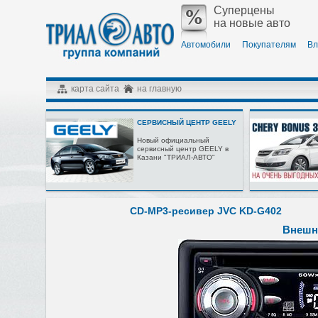
Суперцены
на новые авто
Автомобили
Покупателям
Вл
карта сайта
на главную
СЕРВИСНЫЙ ЦЕНТР GEELY
Новый официальный
сервисный центр GEELY в
Казани "ТРИАЛ-АВТО"
CD-MP3-ресивер JVC KD-G402
Внешн