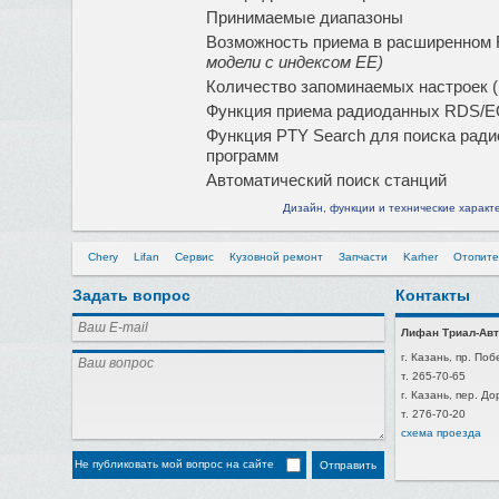
Принимаемые диапазоны
Возможность приема в расширенном
модели с индексом EE)
Количество запоминаемых настроек 
Функция приема радиоданных RDS/
Функция PTY Search для поиска ради
программ
Автоматический поиск станций
Дизайн, функции и технические характ
Chery
Lifan
Сервис
Кузовной ремонт
Запчасти
Karher
Отопите
Задать вопрос
Контакты
Лифан Триал-Авт
г. Казань, пр. Поб
т. 265-70-65
г. Казань, пер. Д
т. 276-70-20
схема проезда
Не публиковать мой вопрос на сайте