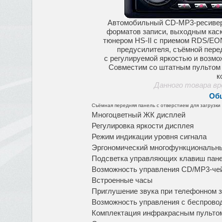
Автомобильный CD-MP3-ресиве
форматов записи, выходным ка
тюнером HS-II
с приемом RDS/EO
предусилителя, съёмной пере
с регулируемой яркостью и возм
Совместим со штатным пультом 
к
Данного товара вр
Об
Съёмная передняя панель с отверстием для загрузки
Многоцветный ЖК дисплей
Регулировка яркости дисплея
Режим индикации уровня сигнала
Эргономический многофункциональны
Подсветка управляющих клавиш пан
Возможность управления СD/МР3-че
Встроенные часы
Приглушение звука при телефонном з
Возможность управления с беспровод
Комплектация инфракрасным пульто