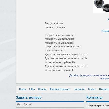
Тип устройства
Количество полос
Техни
Размер низкочастотника
Мощность максимальная
Мощность номинальная
Сопротивление номинальное
Чувствительность
Диапазон воспроизводимых частот
Диаметр монтажного отверстия НЧ
Установочная глубина НЧ
Диаметр монтажного отверстия ВЧ
Установочная глубина ВЧ
Дизайн, функции и технические 
произв
Chery
Lifan
Сервис
Кузовной ремонт
Запчасти
Karher
Отопите
Задать вопрос
Контакты
Лифан Триал-Авт