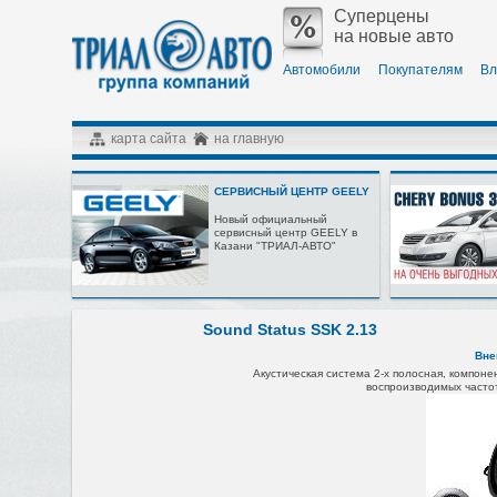
Суперцены
на новые авто
Автомобили
Покупателям
Вл
карта сайта
на главную
СЕРВИСНЫЙ ЦЕНТР GEELY
Новый официальный
сервисный центр GEELY в
Казани "ТРИАЛ-АВТО"
Sound Status SSK 2.13
Вне
Акустическая система
2-х полосная,
компонен
воспроизводимых
частот