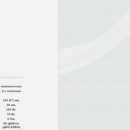
свои извинения.
компонентная
2-х полосная
160 (6") мм.
26 мм.
150 Вт.
70 Вт.
4 Ом.
89 дБ/Вт/м
(дБ/2,83В/м)