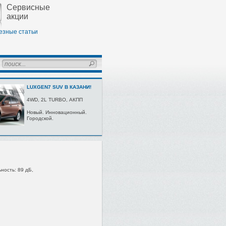
Сервисные
акции
езные статьи
LUXGEN7 SUV В КАЗАНИ!
4WD, 2L TURBО, AКПП
Нoвый. Иннoвaциoнный.
Гoрoдскoй.
ность: 89 дБ,