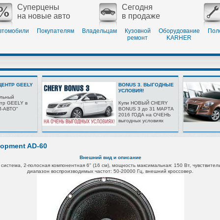
Суперцены
Сегодня
на новые авто
в продаже
втомобили
Покупателям
Владельцам
Кузовной
Оборудование
Пол
ремонт
KARHER
ЕНТР GEELY
BONUS 3. ВЫГОДНЫЕ
УСЛОВИЯ!
льный
тр GEELY в
Купи НОВЫЙ CHERY
Л-АВТО"
BONUS 3 до 31 МАРТА
2016 ГОДА на ОЧЕНЬ
выгодных условиях
lopment AD-60
Внешний вид и описание
 система,
2-полосная компонентная 6" (16 см),
мощность максимальная: 150 Вт,
чувствитель
диапазон воспроизводимых частот: 50-20000 Гц,
внешний кроссовер.