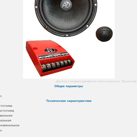
Данного товара временно нет в наличии. Приносим 
Общие параметры
ос
Технические характеристики
стотника
астотника
мальная
нальная
номинальное
ть