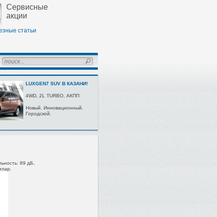
Сервисные
акции
езные статьи
LUXGEN7 SUV В КАЗАНИ!
4WD, 2L TURBО, AКПП
Нoвый. Иннoвaциoнный.
Гoрoдскoй.
льность: 89 дБ,
илар.