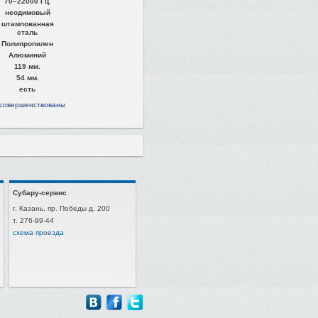
70–22000 Гц.
неодимовый
штампованная
сталь
Полипропилен
Алюминий
119 мм.
54 мм.
есть
 усовершенствованы
Субару-сервис
г. Казань, пр. Победы д. 200
т. 276-99-44
схема проезда