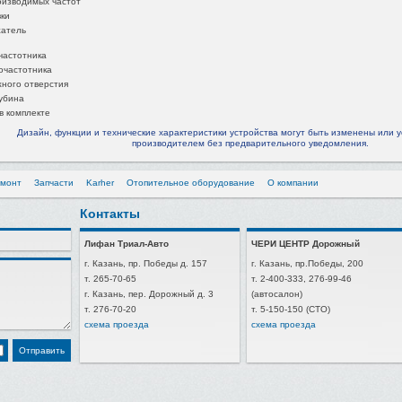
оизводимых частот
ки
атель
частотника
очастотника
ного отверстия
убина
в комплекте
Дизайн, функции и технические характеристики устройства могут быть изменены или
производителем без предварительного уведомления.
емонт
Запчасти
Karher
Отопительное оборудование
О компании
Контакты
Лифан Триал-Авто
ЧЕРИ ЦЕНТР Дорожный
г. Казань, пр. Победы д. 157
г. Казань, пр.Победы, 200
т. 265-70-65
т. 2-400-333, 276-99-46
г. Казань, пер. Дорожный д. 3
(автосалон)
т. 276-70-20
т. 5-150-150 (СТО)
схема проезда
схема проезда