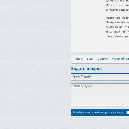
Диапазон воспр
Магнит ВЧ-голов
Диффузородерж
Материал низко
Материал высок
Диаметр монтаж
Установочная гл
Защитная сетка 
Chery
Lifan
Сервис
Кузовной р
Задать вопрос
Не публиковать мой вопрос на сайте