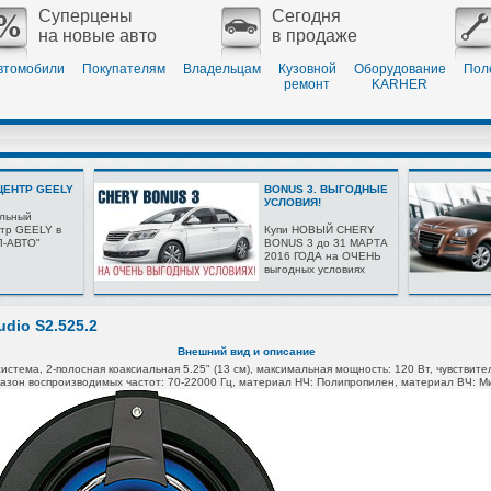
Суперцены
Сегодня
на новые авто
в продаже
втомобили
Покупателям
Владельцам
Кузовной
Оборудование
Пол
ремонт
KARHER
ЕНТР GEELY
BONUS 3. ВЫГОДНЫЕ
УСЛОВИЯ!
льный
тр GEELY в
Купи НОВЫЙ CHERY
Л-АВТО"
BONUS 3 до 31 МАРТА
2016 ГОДА на ОЧЕНЬ
выгодных условиях
udio S2.525.2
Внешний вид и описание
система,
2-полосная
коаксиальная 5.25" (13 см),
максимальная
мощность: 120 Вт,
чувствите
азон воспроизводимых
частот: 70-22000 Гц,
материал НЧ: Полипропилен,
материал ВЧ: М