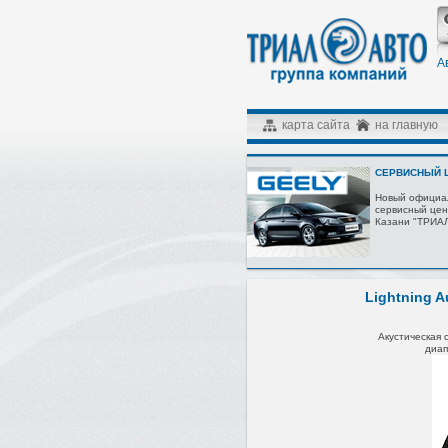
А
карта сайта
на главную
СЕРВИСНЫЙ Ц
Новый официа
сервисный цен
Казани "ТРИА
Lightning A
Акустическая 
диап