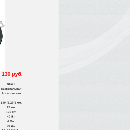
 130 руб.
Strike
коаксиальная
2-х полосная
130 (5,25") мм.
19 мм.
120 Вт.
40 Вт.
4 Ом.
89 дБ.