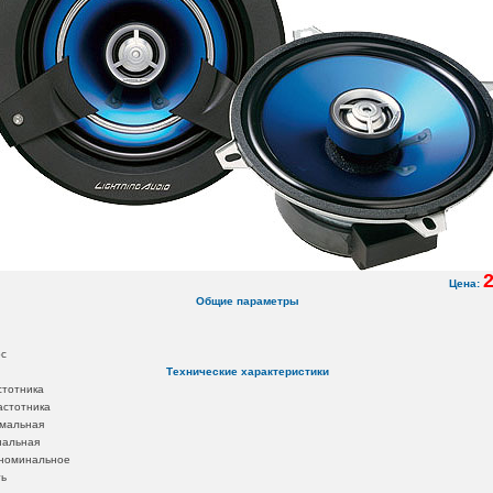
2
Цена:
Общие параметры
ос
Технические характеристики
стотника
астотника
мальная
нальная
номинальное
ть