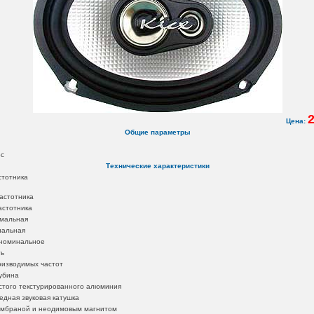
2
Цена:
Общие параметры
ос
Технические характеристики
стотника
астотника
астотника
мальная
нальная
номинальное
ть
оизводимых частот
убина
стого текстурированного алюминия
дная звуковая катушка
ембраной и неодимовым магнитом