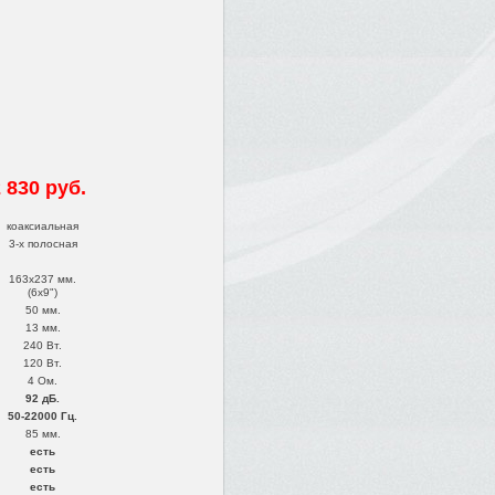
 830 руб.
коаксиальная
3-х полосная
163x237 мм.
(6x9")
50 мм.
13 мм.
240 Вт.
120 Вт.
4 Ом.
92 дБ.
50-22000 Гц.
85 мм.
есть
есть
есть