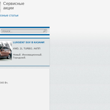
Сервисные
акции
езные статьи
LUXGEN7 SUV В КАЗАНИ!
4WD, 2L TURBО, AКПП
Нoвый. Иннoвaциoнный.
Гoрoдскoй.
240 Вт,