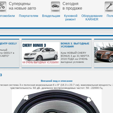
Суперцены
Сегодня
на новые авто
в продаже
втомобили
Покупателям
Владельцам
Кузовной
Оборудование
Пол
ремонт
KARHER
ЕНТР GEELY
BONUS 3. ВЫГОДНЫЕ
УСЛОВИЯ!
льный
тр GEELY в
Купи НОВЫЙ CHERY
Л-АВТО"
BONUS 3 до 31 МАРТА
2016 ГОДА на ОЧЕНЬ
выгодных условиях
3
Внешний вид и описание
ческая система 3-х полосная
коаксиальная 6 x 9" (16.3 x 23.7 см),
максимальная
мощность: 
чувствительность: 92 дБ,
диапазон воспроизводимых
частот: 50 - 22000 Гц.