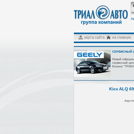
А
карта сайта
на главную
СЕРВИСНЫЙ Ц
Новый официа
сервисный цен
Казани "ТРИА
Kicx ALQ 69
Акусти