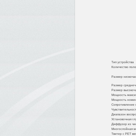
Тип устройства
Количество пол
Размер низкоча
Размер среднеч
Размер высокоч
Мощность макси
Мощность номи
Сопротивление 
Чувствительнос
Диапазон воспр
Установочная гл
Диффузор из чи
Многослойная ме
Твитер с PET м