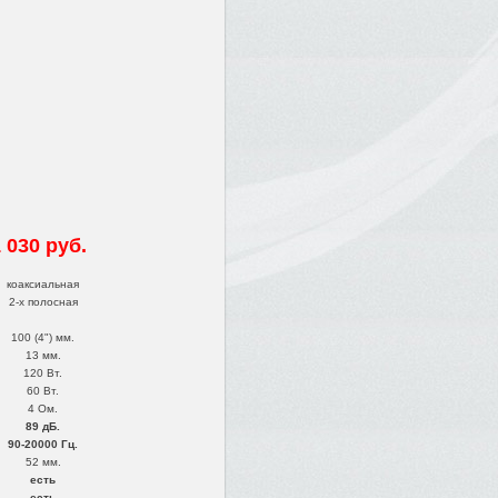
 030 руб.
коаксиальная
2-х полосная
100 (4") мм.
13 мм.
120 Вт.
60 Вт.
4 Ом.
89 дБ.
90-20000 Гц.
52 мм.
есть
есть