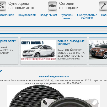
Суперцены
Сегодня
на новые авто
в продаже
втомобили
Покупателям
Владельцам
Кузовной
Оборудование
Пол
ремонт
KARHER
ЕНТР GEELY
BONUS 3. ВЫГОДНЫЕ
УСЛОВИЯ!
льный
тр GEELY в
Купи НОВЫЙ CHERY
Л-АВТО"
BONUS 3 до 31 МАРТА
2016 ГОДА на ОЧЕНЬ
выгодных условиях
2
Внешний вид и описание
 система 2-х полосная
коаксиальная 4" (10 см),
максимальная
мощность: 120 Вт,
чувствител
диапазон воспроизводимых
частот: 90 - 20000 Гц.