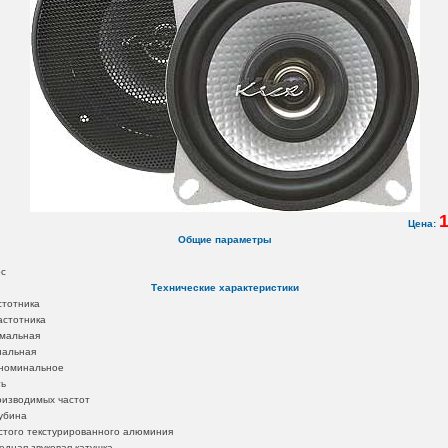
1
Цена:
Общие параметры
ос
Технические характеристики
стотника
астотника
мальная
нальная
номинальное
ть
оизводимых частот
убина
стого текстурированного алюминия
дная звуковая катушка