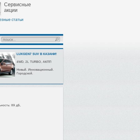
Сервисные
акции
езные статьи
LUXGEN7 SUV В КАЗАНИ!
4WD, 2L TURBО, AКПП
Нoвый. Иннoвaциoнный.
Гoрoдскoй.
ьность: 89 дБ,