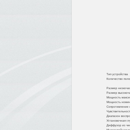
Тип устройства
Количество пол
Размер низкоча
Размер высокоч
Мощность макси
Мощность номи
Сопротивление 
Чувствительнос
Диапазон воспр
Установочная гл
Диффузор из чи
Многослойная ме