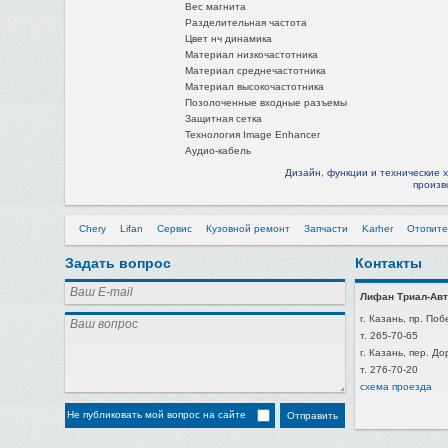
Вес магнита
Разделительная частота
Цвет нч динамика
Материал низкочастотника
Материал среднечастотника
Материал высокочастотника
Позолоченные входные разъемы
Защитная сетка
Технология Image Enhancer
Аудио-кабель
Дизайн, функции и технические 
произв
Chery
Lifan
Сервис
Кузовной ремонт
Запчасти
Karher
Отопите
Задать вопрос
Контакты
Лифан Триал-Авт
г. Казань, пр. Поб
т. 265-70-65
г. Казань, пер. Д
т. 276-70-20
схема проезда
Не публиковать мой вопрос на сайте