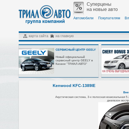
Суперцены
на новые авто
Автомобили
Покупателям
Вл
карта сайта
на главную
СЕРВИСНЫЙ ЦЕНТР GEELY
Новый официальный
сервисный центр GEELY в
Казани "ТРИАЛ-АВТО"
Kenwood KFC-1389IE
Вне
Акустическая система,
3-х полосная коаксиальная 5.2
диапазон воспр