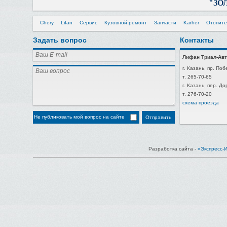
"ЗО
Chery
Lifan
Сервис
Кузовной ремонт
Запчасти
Karher
Отопите
Задать вопрос
Контакты
Лифан Триал-Авт
г. Казань, пр. Поб
т. 265-70-65
г. Казань, пер. Д
т. 276-70-20
схема проезда
Не публиковать мой вопрос на сайте
Разработка сайта -
«Экспресс-